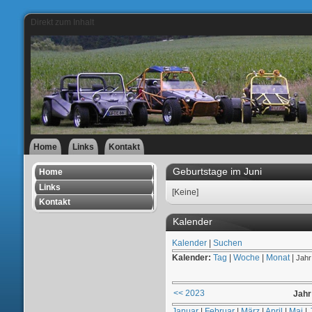
Direkt zum Inhalt
Home
Links
Kontakt
Geburtstage im Juni
Home
Links
[Keine]
Kontakt
Kalender
Kalender
|
Suchen
Kalender:
Tag
|
Woche
|
Monat
|
Jahr
<< 2023
Jahr
Januar
|
Februar
|
März
|
April
|
Mai
|