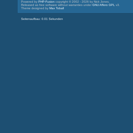
Powered by
PHP-Fusion
copyright © 2002 - 2026 by Nick Jones.
Released as free software without warranties under
GNU Affero GPL
v3.
Theme designed by
Max Toball
Seitenaufbau: 0.01 Sekunden