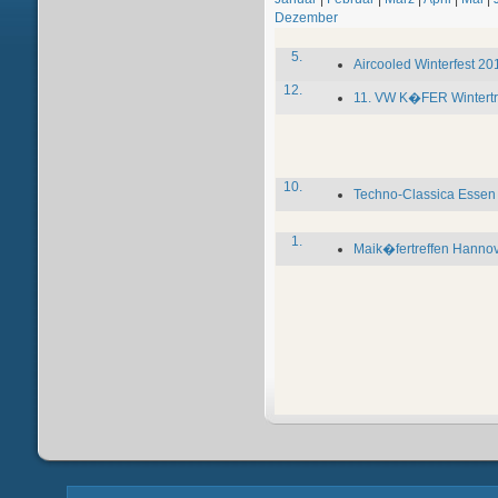
Dezember
5.
Aircooled Winterfest 20
12.
11. VW K�FER Wintertre
10.
Techno-Classica Essen
1.
Maik�fertreffen Hanno