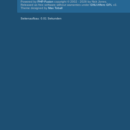
Powered by
PHP-Fusion
copyright © 2002 - 2026 by Nick Jones.
Released as free software without warranties under
GNU Affero GPL
v3.
Theme designed by
Max Toball
Seitenaufbau: 0.01 Sekunden