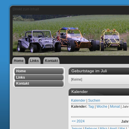
Direkt zum Inhalt
Home
Links
Kontakt
Geburtstage im Juli
Home
Links
[Keine]
Kontakt
Kalender
Kalender
|
Suchen
Kalender:
Tag
|
Woche
|
Monat
|
Jahr
<< 2024
Jahr
Januar
|
Februar
|
März
|
April
|
Mai
|