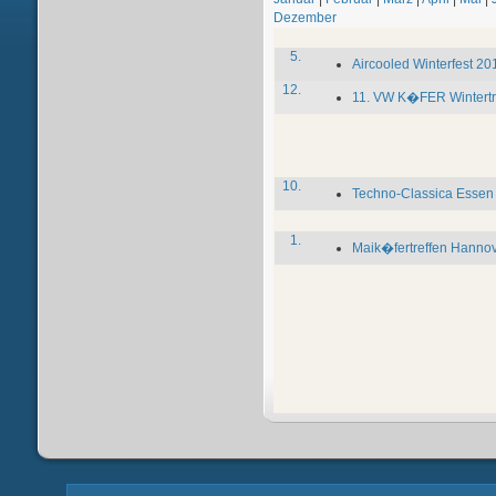
Dezember
5.
Aircooled Winterfest 20
12.
11. VW K�FER Wintertre
10.
Techno-Classica Essen
1.
Maik�fertreffen Hanno