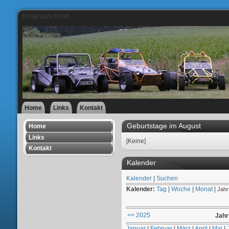
Direkt zum Inhalt
Home
Links
Kontakt
Geburtstage im August
Home
Links
[Keine]
Kontakt
Kalender
Kalender
|
Suchen
Kalender:
Tag
|
Woche
|
Monat
|
Jahr
<< 2025
Jahr
Januar
|
Februar
|
März
|
April
|
Mai
|