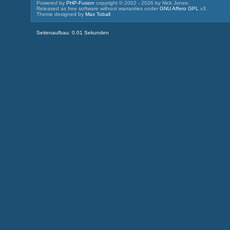
Powered by
PHP-Fusion
copyright © 2002 - 2026 by Nick Jones.
Released as free software without warranties under
GNU Affero GPL
v3.
Theme designed by
Max Toball
Seitenaufbau: 0.01 Sekunden