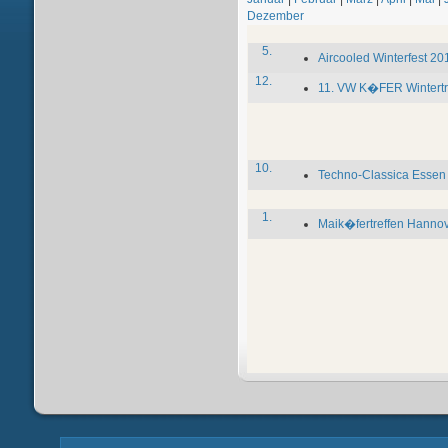
Dezember
5.
Aircooled Winterfest 20
12.
11. VW K�FER Wintertre
10.
Techno-Classica Essen
1.
Maik�fertreffen Hanno